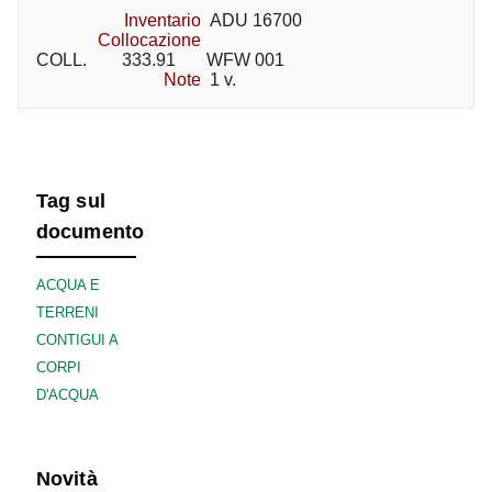
Inventario
ADU 16700
Collocazione
COLL.        333.91       WFW 001
Note
1 v.
Tag sul
documento
ACQUA E
TERRENI
CONTIGUI A
CORPI
D'ACQUA
Novità