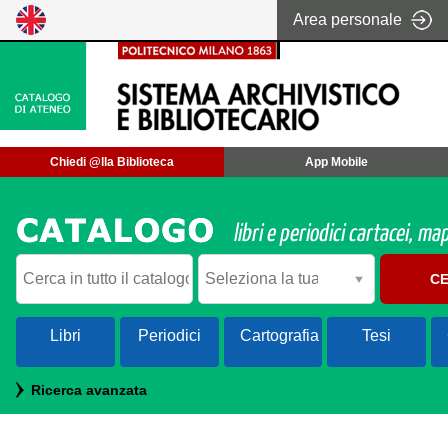
Area personale
Chiedi @lla Biblioteca
App Mobile
Cerca su "Catalogo"
C
Libri
Periodici
Cartografia
Tesi
Ricerca avanzata