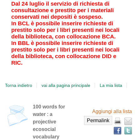
Dal 24 luglio il servizio di richiesta di
consultazione e prestito per i materiali
conservati nei depositi è sospeso.
In BCL è possibile inserire richieste di
prestito solo per i libri presenti nei locali
della biblioteca, con collocazione BCA.
In BBL è possibile inserire richieste di
prestito solo per i libri presenti nei locali
della biblioteca, con collocazione DID e
RIC.
Torna indietro
vai alla pagina principale
La mia lista
Tr
Dettaglio
100 words for
il
Aggiungi alla lista
water : a
del
d
Permalink
projective
in
documento
al
ecosocial
ri
vocabulary