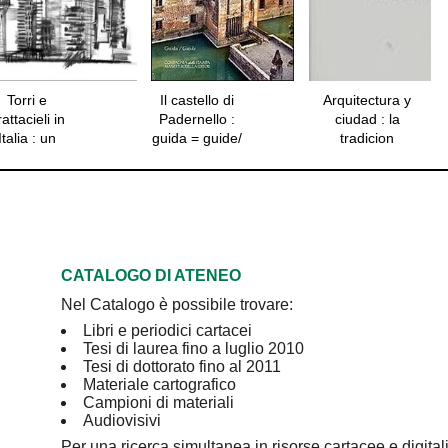
i
Arquitectura y
L'urbanistica
No
:
ciudad : la
della
e/
tradicion
contemporaneità
moderna entre
: evoluzione e
an
la continuidad y
futuro del piano
co
la ruptura
: beni comuni,
servizi
ecosistemici e
di urbanità,
principi e
CATALOGO DI ATENEO
funzioni per
Nel Catalogo è possibile trovare:
uno strumento
adattivo
Libri e periodici cartacei
Tesi di laurea fino a luglio 2010
Tesi di dottorato fino al 2011
Materiale cartografico
Campioni di materiali
Audiovisivi
Per una ricerca simultanea in risorse cartacee e digital