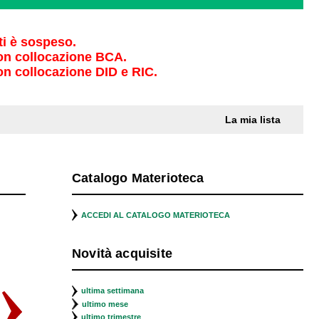
iti è sospeso.
, con collocazione BCA.
 con collocazione DID e RIC.
La mia lista
Catalogo Materioteca
Scorri
in
ACCEDI AL CATALOGO MATERIOTECA
avanti
la
vetrina
Novità acquisite
ultima settimana
ultimo mese
ultimo trimestre