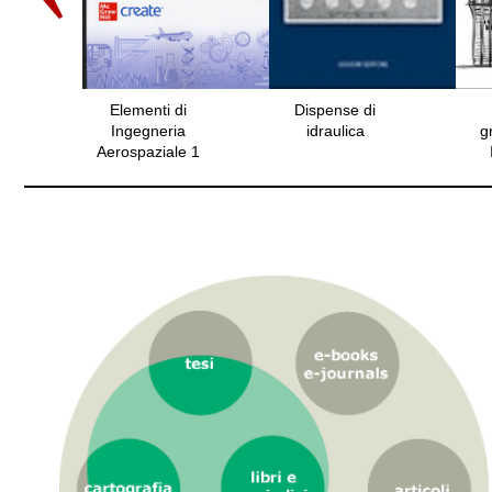
Dispense di
Torri e
Il castello d
idraulica
grattacieli in
Padernello 
Italia : un
guida = guid
secolo di
Floriana
architetture
Maffeis, Gi
verticali
Mario Andri