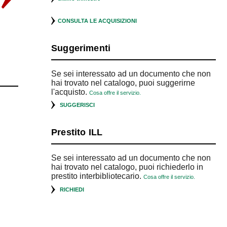
CONSULTA LE ACQUISIZIONI
Suggerimenti
rman Foster
Lella Massimo
Fisica tecnica
works
Vignelli : a
per
language of
l'architettura :
Se sei interessato ad un documento che non
clarity
esercizi con
hai trovato nel catalogo, puoi suggerirne
soluzioni
l'acquisto.
Cosa offre il servizio.
SUGGERISCI
Prestito ILL
Se sei interessato ad un documento che non
hai trovato nel catalogo, puoi richiederlo in
prestito interbibliotecario.
Cosa offre il servizio.
RICHIEDI
i