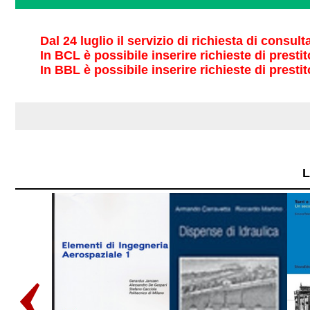
Dal 24 luglio il servizio di richiesta di consul
In BCL è possibile inserire richieste di prestit
In BBL è possibile inserire richieste di prestit
L
Scorri
indietro
la
vetrina